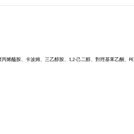
聚丙烯醯胺、卡波姆、三乙醇胺、
己二醇、對羥基苯乙酮、
1,2-
PE