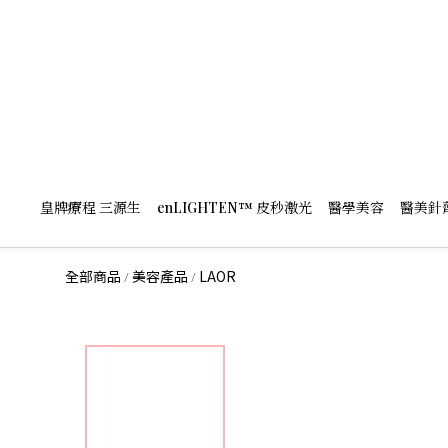
皇牌療程 三源生
enLIGHTEN™️ 皮秒激光
醫學美容
醫美針
全部商品
美容產品
LAOR
/
/