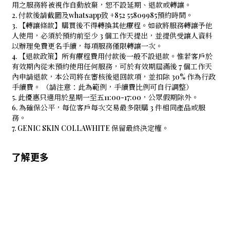
用之服務將被視作自動放棄，恕不設延期、退款或轉讓。
2. 付款後請截圖及whatsapp致 +852 55809985預約時間。
3. 【轉讓條款】購買後不得轉換其他療程。如欲將服務轉讓予他
人使用，必須於預約前至少 3 個工作天提出，並提供受讓人資料
以辦理免費更名手續，每項服務僅限轉讓一次。
4. 【退款政策】所有療程費用付款後一般不設退款。惟若客戶於
有效期內從未預約使用任何服務，可於有效期屆滿後 7 個工作天
內申請退款，本公司將在審核後退回款項，並扣除 30% 作為行政
手續費。 （請注意：此為範例，手續費比例可自行調整）
5. 此優惠只適用於星期一至五11:00-17:00，公眾假期除外。
6. 為確保公平，每位客戶每次交易最多限購 3 件相同產品或服
務。
7. GENIC SKIN COLLAWHITE 保留最終決定權。
了解更多