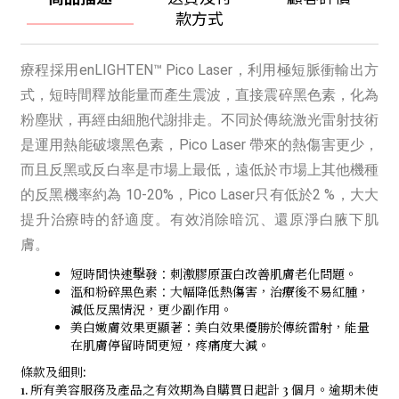
款方式
療程採用enLIGHTEN™️ Pico Laser，利用極短脈衝輸出方
式，短時間釋放能量而產生震波，直接震碎黑色素，化為
粉塵狀，再經由細胞代謝排走。不同於傳統激光雷射技術
是運用熱能破壞黑色素，Pico Laser 帶來的熱傷害更少，
而且反黑或反白率是巿場上最低，遠低於巿場上其他機種
的反黑機率約為 10-20%，Pico Laser只有低於2 %，大大
提升治療時的舒適度。有效消除暗沉、還原淨白腋下肌
膚。
短時間快速擊發：刺激膠原蛋白改善肌膚老化問題。
溫和粉碎黑色素：大幅降低熱傷害，治療後不易紅腫，
減低反黑情況，更少副作用。
美白嫩膚效果更顯著：美白效果優勝於傳統雷射，能量
在肌膚停留時間更短，疼痛度大減。
條款及細則:
1. 所有美容服務及產品之有效期為自購買日起計 3 個月。逾期未使