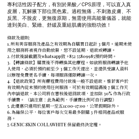
專利活性因子配方，有別於果酸／CPS原理，可以直入真
皮層，瓦解腋下部位黑色素。過程無痛，不刺激皮膚、不
反黑、不脫皮，更無復原期，無需使用高能量儀器，就能
達到美白、緊緻、舒緩及重組肌膚的強勁功效！
條款及細則:
1. 所有美容服務及產品之有效期為自購買日起計 3 個月。逾期未使
用之服務將被視作自動放棄，恕不設延期、退款或轉讓。
2. 付款後請截圖及whatsapp致 +852 55809985預約時間。
3. 【轉讓條款】購買後不得轉換其他療程。如欲將服務轉讓予他
人使用，必須於預約前至少 3 個工作天提出，並提供受讓人資料
以辦理免費更名手續，每項服務僅限轉讓一次。
4. 【退款政策】所有療程費用付款後一般不設退款。惟若客戶於
有效期內從未預約使用任何服務，可於有效期屆滿後 7 個工作天
內申請退款，本公司將在審核後退回款項，並扣除 30% 作為行政
手續費。 （請注意：此為範例，手續費比例可自行調整）
5. 此優惠只適用於星期一至五11:00-17:00，公眾假期除外。
6. 為確保公平，每位客戶每次交易最多限購 3 件相同產品或服
務。
7. GENIC SKIN COLLAWHITE 保留最終決定權。