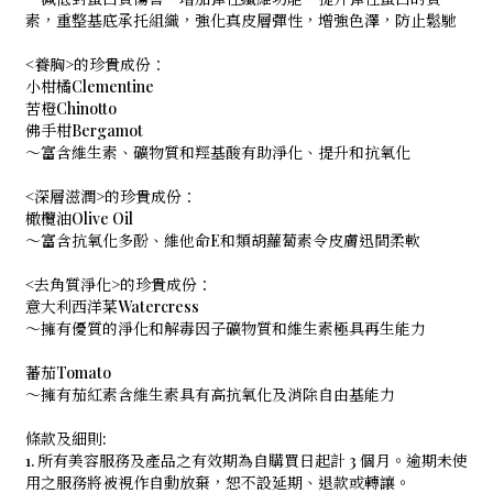
素，重整基底承托組織，強化真皮層彈性，增強色澤，防止鬆馳
<養胸>的珍貴成份：
小柑橘Clementine
苦橙Chinotto
佛手柑Bergamot
～富含維生素、礦物質和羥基酸有助淨化、提升和抗氧化
<深層滋潤>的珍貴成份：
橄欖油Olive Oil
～富含抗氧化多酚、維他命E和類胡蘿蔔素令皮膚迅間柔軟
<去角質淨化>的珍貴成份：
意大利西洋菜Watercress
～擁有優質的淨化和解毒因子礦物質和維生素極具再生能力
蕃茄Tomato
～擁有茄紅素含維生素具有高抗氧化及消除自由基能力
條款及細則:
1. 所有美容服務及產品之有效期為自購買日起計 3 個月。逾期未使
用之服務將被視作自動放棄，恕不設延期、退款或轉讓。