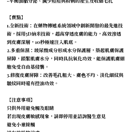
-平衡油脂分泌、減少痘痘與粉刺的產生及收細毛孔
【賣點】
1.全新技術：在藥物傳遞系統領域中創新開發的最先進技
術，採用5D納米技術，超高穿透皮膚的能力，高效滲透
到皮膚深層，10秒極速注入肌底。
2.多重保濕：玻尿酸成分形成水分保護層，築起肌膚保護
屏障，鎖緊肌膚水分，同時具抗氧化功效，能保護肌膚細
胞免受自由基侵襲。
3.修復皮膚屏障：改善⽑孔粗⼤、膚⾊不均、淡化細紋與
皺紋同時還有控油功效。
【注意事項】
只供外用避免觸及眼睛
若出現皮膚敏感現象，請即停用並諮詢醫生意見
避免小童接觸