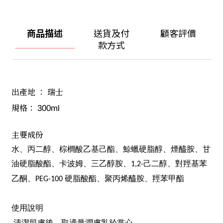
商品描述
送貨及付
顧客評價
款方式
出產地 ： 瑞士
規格： 
300ml 
主要成份
水、丙二醇、棕櫚酸乙基己酯、鯨蠟硬脂醇、煙醯胺、甘
油硬脂酸酯、卡波姆、三乙醇胺、
己二醇、對羥基苯
1,2-
乙酮、
硬脂酸酯、聚丙烯醯胺、羥苯甲酯
PEG-100
使用說明
清潔肌膚後，取適量潤膚乳於掌心。