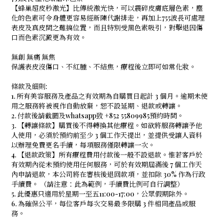
【蜂巢超皮秒激光】比傳統激光快，可以震碎皮膚底層色素，塵
化的色素可令身體更容易經新陳代謝排走，再加上755波長可處理
表皮及真皮間之難搞位置，而且特別受黑色素吸引，對擊退因傷
口而色素沉澱更為有效。
無創 無痛 無焦
保護表皮沒傷口、不紅腫、不結焦，療程後立即可如常化妝。
條款及細則:
1. 所有美容服務及產品之有效期為自購買日起計 3 個月。逾期未使
用之服務將被視作自動放棄，恕不設延期、退款或轉讓。
2. 付款後請截圖及whatsapp致 +852 55809985預約時間。
3. 【轉讓條款】購買後不得轉換其他療程。如欲將服務轉讓予他
人使用，必須於預約前至少 3 個工作天提出，並提供受讓人資料
以辦理免費更名手續，每項服務僅限轉讓一次。
4. 【退款政策】所有療程費用付款後一般不設退款。惟若客戶於
有效期內從未預約使用任何服務，可於有效期屆滿後 7 個工作天
內申請退款，本公司將在審核後退回款項，並扣除 30% 作為行政
手續費。 （請注意：此為範例，手續費比例可自行調整）
5. 此優惠只適用於星期一至五11:00-17:00，公眾假期除外。
6. 為確保公平，每位客戶每次交易最多限購 3 件相同產品或服
務。