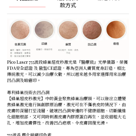
款方式
Pico Laser 755波段蜂巢超皮秒激光是『醫療級』光學儀器，榮獲
FDA安全認證 及 歐盟CE認證，專為亞洲人膚質度身訂造，相比
傳統激光，可以減少治療次數，所以越來越多用家選擇用來治療
凹凸洞及暗瘡印。
專利蜂巢技術去凹凸洞
【蜂巢超皮秒激光】中的黃金聚焦蜂巢治療頭，可以發出立體變
焦蜂巢激光進行無創膠原治療，激光可在不傷表皮的情況下，由
皮膚的深層打至淺層，破壞凹凸洞旁邊的不健康細胞、切斷纖維
化細胞根部，又可同時刺激皮膚內膠原蛋白再生，並收細粗大毛
孔，增加皮膚彈性，改善凹凸疤痕、令皮膚回復光滑。
755波長 塵化暗瘡印色素